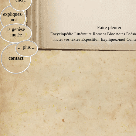
expliquez-
moi
Faire pleurer
la genèse
Encyclopédie
Littérature
Romans
Bloc-notes
Poési
mutée
muter vos textes
Exposition
Expliquez-moi
Conta
... plus ...
contact