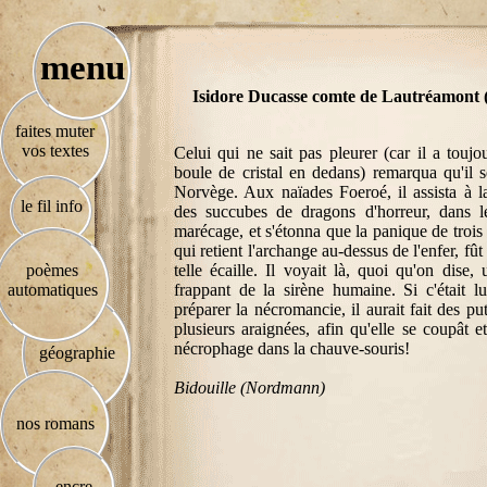
menu
Isidore Ducasse comte de Lautréamont 
faites muter
vos textes
Celui qui ne sait pas pleurer (car il a toujo
boule de cristal en dedans) remarqua qu'il s
Norvège. Aux naïades Foeroé, il assista à l
le fil info
des succubes de dragons d'horreur, dans le
marécage, et s'étonna que la panique de trois
qui retient l'archange au-dessus de l'enfer, fût
poèmes
telle écaille. Il voyait là, quoi qu'on dise,
automatiques
frappant de la sirène humaine. Si c'était l
préparer la nécromancie, il aurait fait des pu
plusieurs araignées, afin qu'elle se coupât et
nécrophage dans la chauve-souris!
géographie
Bidouille (Nordmann)
nos romans
encre