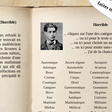
faites 
(Horrible)
Horrible
... cliquez sur l'une des catégor
urs refoulé la
... ou ici pour le texte o
e trouvait en
... ou ici pour choisir un au
a malédiction
... ou ici pour muter sans 
s licornes à
... j'ai de la chance
 cents mètres,
 choisie d'une
 un malfaisant
Anatomique
Ancien régime
Antiquité
ui qui eût dû
Artistique
Automobile
Aviation
tréfactions en
Boxe
Bâtiment
Catastrophique
 précipitât le
Cinéma
Cirque
Commercial
Cosmique
Deuil
Dépression
Gangster
Gastronomique
Grammaire
Hiver
Horrible
Hygiène
Jour
Juridique
Littéraire
Maritime
Mathématique
Militaire
Médias
Médical
Médiocre