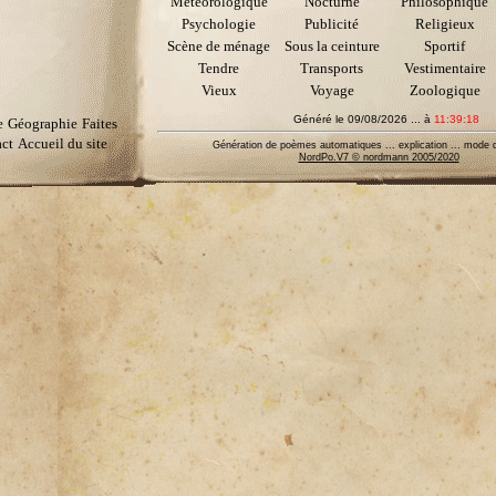
Météorologique
Nocturne
Philosophique
Psychologie
Publicité
Religieux
Scène de ménage
Sous la ceinture
Sportif
Tendre
Transports
Vestimentaire
Vieux
Voyage
Zoologique
Généré le 09/08/2026 ... à
11:39:18
e
Géographie
Faites
ct
Accueil du site
Génération de poèmes automatiques ... explication ... mode d
NordPo.V7 © nordmann 2005/2020