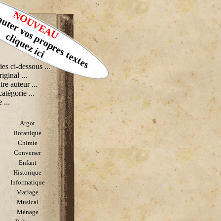
muter vos propres textes
NOUVEAU
cliquez ici
ies ci-dessous ...
riginal ...
tre auteur ...
catégorie ...
 ...
Argot
Botanique
Chimie
Converser
Enfant
Historique
Informatique
Mariage
Musical
Ménage